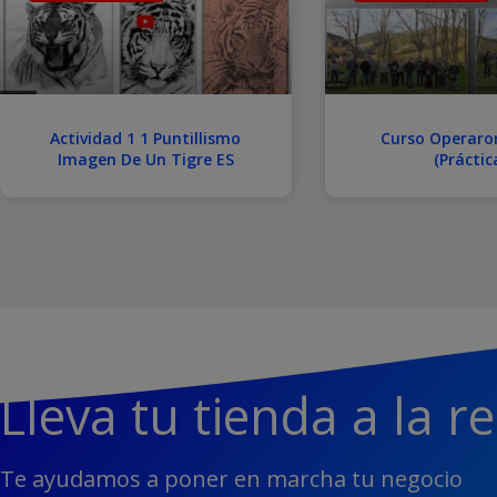
Actividad 1 1 Puntillismo
Curso Operaro
Imagen De Un Tigre ES
(Práctic
Lleva tu tienda a la r
Te ayudamos a poner en marcha tu negocio