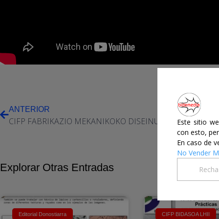
ANTERIOR
CIFP FABRIKAZIO MEKANIKOKO DISEINUA LHII
Este sitio w
con esto, per
En caso de ve
No Vender Mi
Explorar Otras Entradas
Recha
Editorial Donostiarra
CIFP BIDASOA LHII