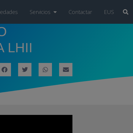
edades
Servicios
Contactar
EUS
O
LHII