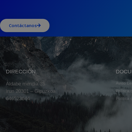
Contáctanos
DIRECCIÓN
DOCU
Aviso Le
Aldabe mendia 35
irun 20301 – Gipuzkoa
Política
646523644
Política