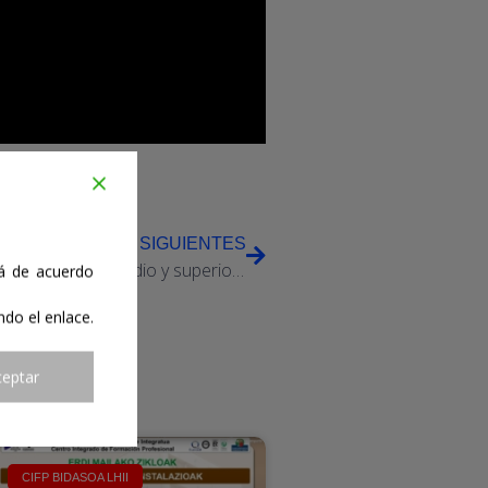
SIGUIENTES
CIFP Goi eta erdi mailako hezkuntza zikloak Ciclos de grado medio y superior LHII
tá de acuerdo
ndo el enlace.
ceptar
CIFP BIDASOA LHII