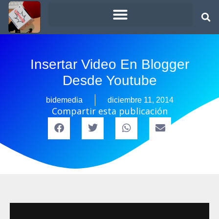
Insertar Video En Blogger
Desde Youtube
bidemedia
diciembre 11, 2014
Compartir esta publicación