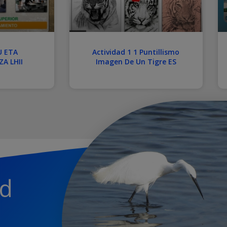
U ETA
Actividad 1 1 Puntillismo
A LHII
Imagen De Un Tigre ES
ed