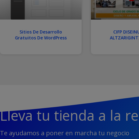
Sitios De Desarrollo
CIFP DISEIN
Gratuitos De WordPress
ALTZARIGINTZ
Lleva tu tienda a la r
Te ayudamos a poner en marcha tu negocio