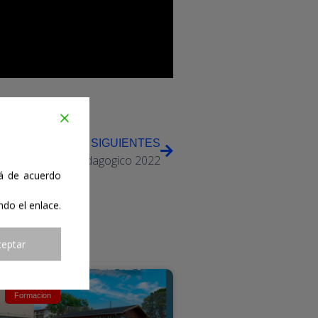
SIGUIENTES
ndo concierto pedagogico 2022
tá de acuerdo
ndo el enlace.
ceptar
Formacion