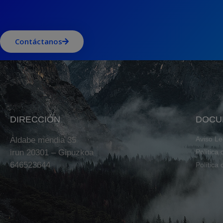
Contáctanos
DIRECCIÓN
DOCU
Aviso Le
Aldabe mendia 35
irun 20301 – Gipuzkoa
Política
646523644
Política