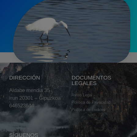
DIRECCIÓN
DOCUMENTOS
LEGALES
Aldabe mendia 35
Aviso Legal
irun 20301 – Gipuzkoa
Política de Privacidad
646523644
Política de cookies
SÍGUENOS