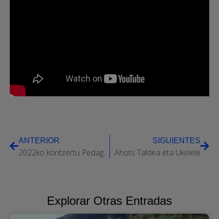
ANTERIOR
SIGUIENTES
2022ko kontzertu Pedagogikoa SkolaMusik
Ahots Taldea eta Ukelele
Explorar Otras Entradas