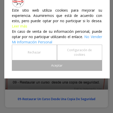
Este sitio web utiliza cookies para mejorar su
experiencia. Asumiremos que está de acuerdo con
esto, pero puede optar por no participar si lo desea.
Proyecto TKNIKA
Leer más
En caso de venta de su información personal, puede
optar por no participar utilizando el enlace.
No Vender
Mi Información Personal
Noticias
Configuración de
Rechazar
cookies
Aceptar
09-Restaurar Un Curso Desde Una Copia De Seguridad