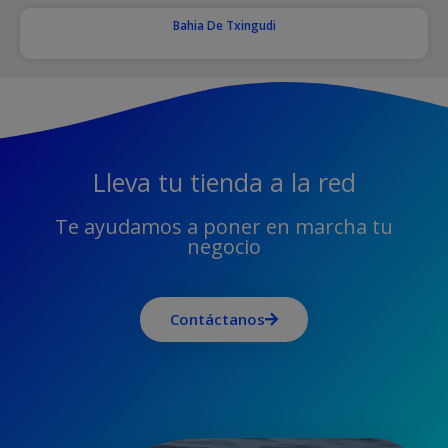
Bahia De Txingudi
Lleva tu tienda a la red
Te ayudamos a poner en marcha tu
negocio
Contáctanos