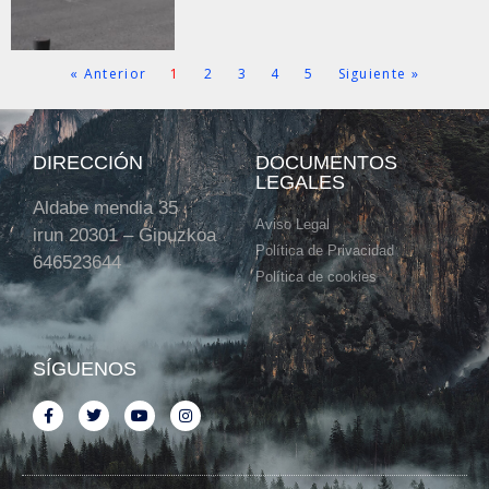
« Anterior
1
2
3
4
5
Siguiente »
DIRECCIÓN
DOCUMENTOS
LEGALES
Aldabe mendia 35
Aviso Legal
irun 20301 – Gipuzkoa
Política de Privacidad
646523644
Política de cookies
SÍGUENOS